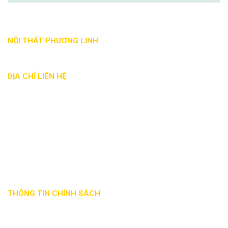
NỘI THẤT PHƯƠNG LINH
ĐỊA CHỈ LIÊN HỆ
Địa chỉ: 88 Nguyễn Đức Trung, Thanh Khê, Đà Nẵng
Phone: - 0935 017 886
Email: noithatphuonglinh@gmail.com
Website: noithatphuonglinhdn.com
Mã số thuế: 0401863941
THÔNG TIN CHÍNH SÁCH
Phương thức
Chính sách đổi
Hướng dẫn
giao nhận
trả hàng
thanh toán