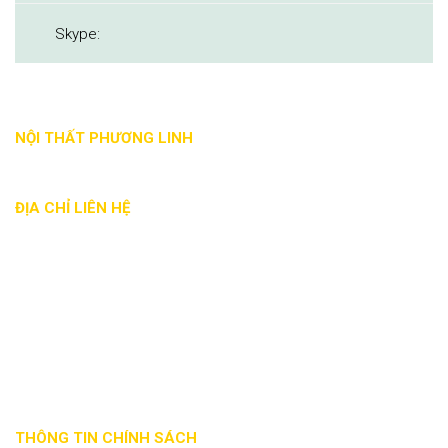
Skype:
NỘI THẤT PHƯƠNG LINH
ĐỊA CHỈ LIÊN HỆ
Địa chỉ: 88 Nguyễn Đức Trung, Thanh Khê, Đà Nẵng
Phone: - 0935 017 886
Email: noithatphuonglinh@gmail.com
Website: noithatphuonglinhdn.com
Mã số thuế: 0401863941
THÔNG TIN CHÍNH SÁCH