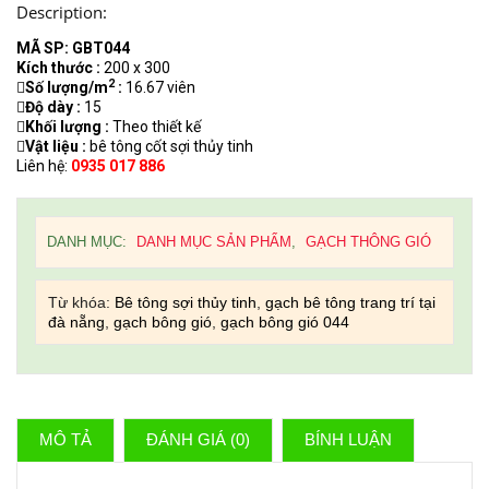
Description:
MÃ SP: GBT044
Kích thước :
200 x 300
2
Số lượng/m
:
16.67 viên
Độ dày :
15
Khối lượng :
Theo thiết kế
Vật liệu :
bê tông cốt sợi thủy tinh
Liên hệ:
0935 017 886
DANH MỤC:
DANH MỤC SẢN PHẨM
,
GẠCH THÔNG GIÓ
Từ khóa:
Bê tông sợi thủy tinh
,
gạch bê tông trang trí tại
đà nẵng
,
gạch bông gió
,
gạch bông gió 044
MÔ TẢ
ĐÁNH GIÁ (0)
BÍNH LUẬN