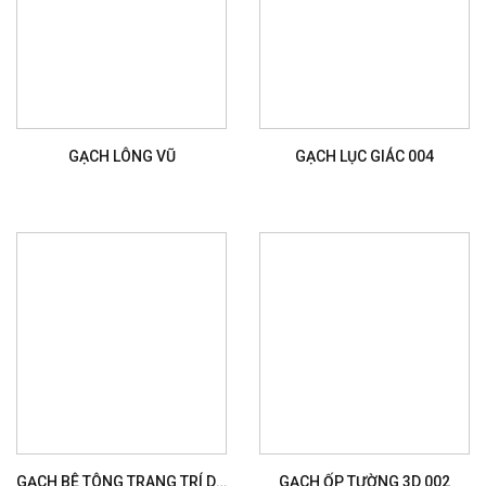
GẠCH LÔNG VŨ
GẠCH LỤC GIÁC 004
GẠCH BÊ TÔNG TRANG TRÍ D051
GẠCH ỐP TƯỜNG 3D 002