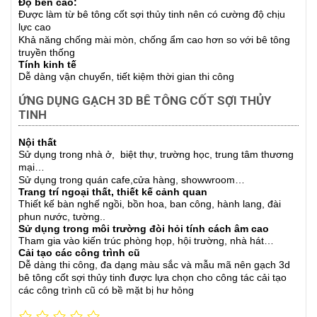
Độ bền cao:
Được làm từ bê tông cốt sợi thủy tinh nên có cường độ chịu
lực cao
Khả năng chống mài mòn, chống ẩm cao hơn so với bê tông
truyền thống
Tính kinh tế
Dễ dàng vận chuyển, tiết kiệm thời gian thi công
ỨNG DỤNG GẠCH 3D BÊ TÔNG CỐT SỢI THỦY
TINH
Nội thất
Sử dụng trong nhà ở, biệt thự, trường học, trung tâm thương
mại…
Sử dụng trong quán cafe,cửa hàng, showwroom…
Trang trí ngoại thất, thiết kế cảnh quan
Thiết kế bàn nghế ngồi, bồn hoa, ban công, hành lang, đài
phun nước, tường..
Sử dụng trong môi trường đòi hỏi tính cách âm cao
Tham gia vào kiến trúc phòng họp, hội trường, nhà hát…
Cải tạo các công trình cũ
Dễ dàng thi công, đa dạng màu sắc và mẫu mã nên gạch 3d
bê tông cốt sợi thủy tinh được lựa chọn cho công tác cải tạo
các công trình cũ có bề mặt bị hư hỏng