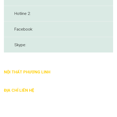
Hotline 2:
Facebook:
Skype:
NỘI THẤT PHƯƠNG LINH
ĐỊA CHỈ LIÊN HỆ
Địa chỉ: 88 Nguyễn Đức Trung, Thanh Khê, Đà Nẵng
Phone: - 0935 017 886