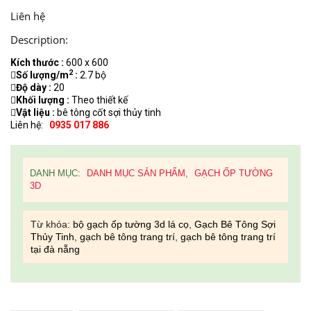
Liên hệ
Description:
Kích thước :
600 x 600
2
Số lượng/m
:
2.7 bộ
Độ dày :
20
Khối lượng :
Theo thiết kế
Vật liệu :
bê tông cốt sợi thủy tinh
Liên hệ:
0935 017 886
DANH MỤC:
DANH MỤC SẢN PHẨM
,
GẠCH ỐP TƯỜNG
3D
Từ khóa:
bộ gạch ốp tường 3d lá cọ
,
Gạch Bê Tông Sợi
Thủy Tinh
,
gạch bê tông trang trí
,
gạch bê tông trang trí
tại đà nẵng