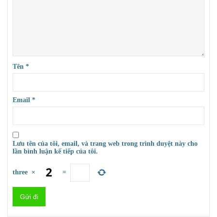
Tên
*
Email
*
Lưu tên của tôi, email, và trang web trong trình duyệt này cho
lần bình luận kế tiếp của tôi.
three
×
=