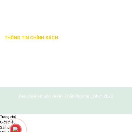
Email: noithatphuonglinh@gmail.com
Website: noithatphuonglinhdn.com
Mã số thuế: 0401863941
THÔNG TIN CHÍNH SÁCH
Phương thức
Chính sách đổi
Hướng dẫn
giao nhận
trả hàng
thanh toán
Hướng dẫn mua
hàng
Bản quyền thuộc về Nội Thất Phương Linh@ 2020
Trang chủ
Giới thiệu
Sản phẩm