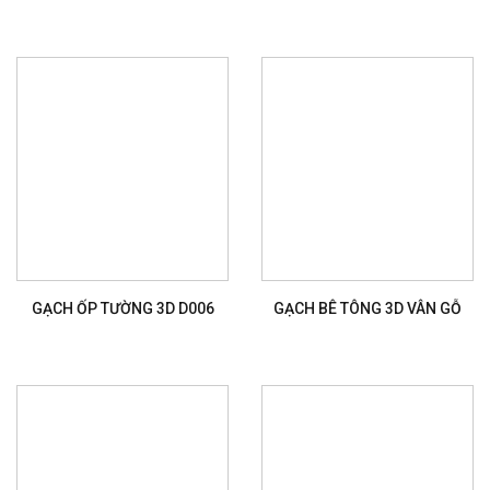
GẠCH ỐP TƯỜNG 3D D006
GẠCH BÊ TÔNG 3D VÂN GỖ