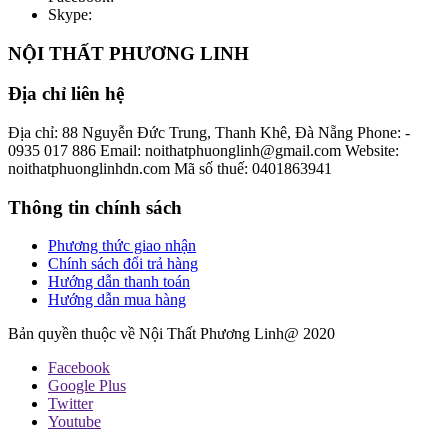
Skype:
NỘI THẤT PHƯƠNG LINH
Địa chỉ liên hệ
Địa chỉ: 88 Nguyễn Đức Trung, Thanh Khê, Đà Nẵng
Phone: -
0935 017 886
Email: noithatphuonglinh@gmail.com
Website:
noithatphuonglinhdn.com
Mã số thuế: 0401863941
Thông tin chính sách
Phương thức giao nhận
Chính sách đổi trả hàng
Hướng dẫn thanh toán
Hướng dẫn mua hàng
Bản quyền thuộc về Nội Thất Phương Linh@ 2020
Facebook
Google Plus
Twitter
Youtube