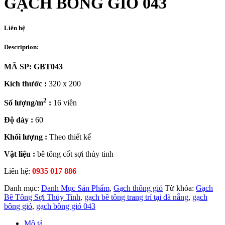
GẠCH BÔNG GIÓ 043
Liên hệ
Description:
MÃ SP: GBT043
Kích thước :
320 x 200
2
Số lượng/m
:
16 viên
Độ dày :
60
Khối lượng :
Theo thiết kế
Vật liệu :
bê tông cốt sợi thủy tinh
Liên hệ:
0935 017 886
Danh mục:
Danh Mục Sản Phẩm
,
Gạch thông gió
Từ khóa:
Gạch
Bê Tông Sợi Thủy Tinh
,
gạch bê tông trang trí tại đà nẵng
,
gạch
bông gió
,
gạch bông gió 043
Mô tả