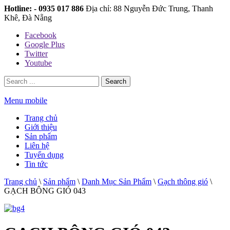
Hotline: - 0935 017 886
Địa chỉ: 88 Nguyễn Đức Trung, Thanh
Khê, Đà Nẵng
Facebook
Google Plus
Twitter
Youtube
Search
Menu mobile
Trang chủ
Giới thiệu
Sản phẩm
Liên hệ
Tuyển dụng
Tin tức
Trang chủ
\
Sản phẩm
\
Danh Mục Sản Phẩm
\
Gạch thông gió
\
GẠCH BÔNG GIÓ 043