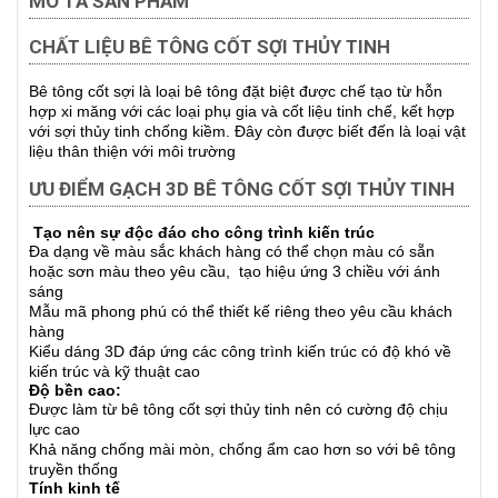
MÔ TẢ SẢN PHẨM
CHẤT LIỆU BÊ TÔNG CỐT SỢI THỦY TINH
Bê tông cốt sợi là loại bê tông đặt biệt được chế tạo từ hỗn
hợp xi măng với các loại phụ gia và cốt liệu tinh chế, kết hợp
với sợi thủy tinh chống kiềm. Đây còn được biết đến là loại vật
liệu thân thiện với môi trường
ƯU ĐIỂM GẠCH 3D BÊ TÔNG CỐT SỢI THỦY TINH
Tạo nên sự độc đáo cho công trình kiến trúc
Đa dạng về màu sắc khách hàng có thể chọn màu có sẵn
hoặc sơn màu theo yêu cầu, tạo hiệu ứng 3 chiều với ánh
sáng
Mẫu mã phong phú có thể thiết kế riêng theo yêu cầu khách
hàng
Kiểu dáng 3D đáp ứng các công trình kiến trúc có độ khó về
kiến trúc và kỹ thuật cao
Độ bền cao:
Được làm từ bê tông cốt sợi thủy tinh nên có cường độ chịu
lực cao
Khả năng chống mài mòn, chống ẩm cao hơn so với bê tông
truyền thống
Tính kinh tế