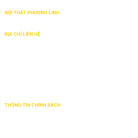
NỘI THẤT PHƯƠNG LINH
ĐỊA CHỈ LIÊN HỆ
Địa chỉ: 88 Nguyễn Đức Trung, Thanh Khê, Đà Nẵng
Phone: - 0935 017 886
Email: noithatphuonglinh@gmail.com
Website: noithatphuonglinhdn.com
Mã số thuế: 0401863941
THÔNG TIN CHÍNH SÁCH
Phương thức
Chính sách đổi
Hướng dẫn
giao nhận
trả hàng
thanh toán
Hướng dẫn mua