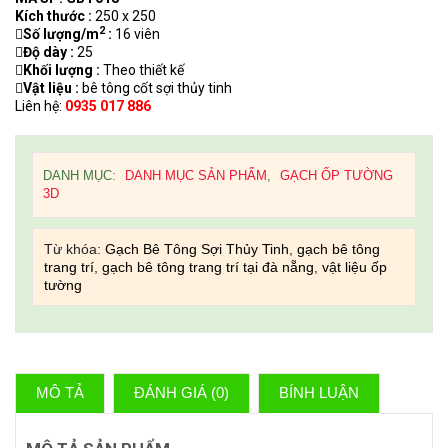
Kích thước :
250 x 250
2
Số lượng/m
:
16 viên
Độ dày :
25
Khối lượng :
Theo thiết kế
Vật liệu :
bê tông cốt sợi thủy tinh
Liên hệ:
0935 017 886
DANH MỤC:
DANH MỤC SẢN PHẨM
,
GẠCH ỐP TƯỜNG
3D
Từ khóa:
Gạch Bê Tông Sợi Thủy Tinh
,
gạch bê tông
trang trí
,
gạch bê tông trang trí tại đà nẵng
,
vật liệu ốp
tường
MÔ TẢ
ĐÁNH GIÁ (0)
BÍNH LUẬN