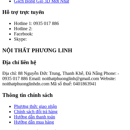
Gạch Bông Gió 3D Mới Nhất
Hỗ trợ trực tuyến
Hotline 1:
0935 017 886
Hotline 2:
Facebook:
Skype:
NỘI THẤT PHƯƠNG LINH
Địa chỉ liên hệ
Địa chỉ: 88 Nguyễn Đức Trung, Thanh Khê, Đà Nẵng
Phone: -
0935 017 886
Email: noithatphuonglinh@gmail.com
Website:
noithatphuonglinhdn.com
Mã số thuế: 0401863941
Thông tin chính sách
Phương thức giao nhận
Chính sách đổi trả hàng
Hướng dẫn thanh toán
Hướng dẫn mua hàng