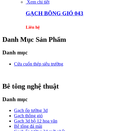
Xem chi tiết
GẠCH BÔNG GIÓ 043
Liên hệ
Danh Mục Sản Phẩm
Danh mục
Cửa cuốn thép siêu trường
Bê tông nghệ thuật
Danh mục
Gạch ốp tường 3d
Gạch thông gió
Gạch 3d bộ 12 hoa văn
Bê tông đá mài