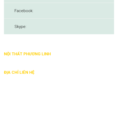
Facebook:
Skype:
NỘI THẤT PHƯƠNG LINH
ĐỊA CHỈ LIÊN HỆ
Địa chỉ: 88 Nguyễn Đức Trung, Thanh Khê, Đà Nẵng
Phone: - 0935 017 886
Email: noithatphuonglinh@gmail.com
Website: noithatphuonglinhdn.com
Mã số thuế: 0401863941