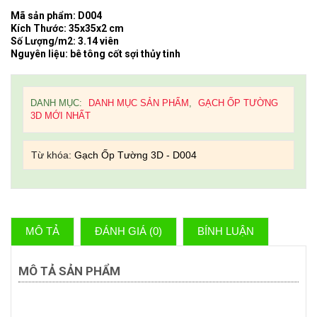
Mã sản phẩm: D004
Kích Thước: 35x35x2 cm
Số Lượng/m2: 3.14 viên
Nguyên liệu: bê tông cốt sợi thủy tinh
DANH MỤC:
DANH MỤC SẢN PHẨM
,
GẠCH ỐP TƯỜNG
3D MỚI NHẤT
Từ khóa:
Gạch Ốp Tường 3D - D004
MÔ TẢ
ĐÁNH GIÁ (0)
BÍNH LUẬN
MÔ TẢ SẢN PHẨM