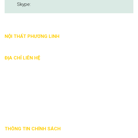
Skype:
NỘI THẤT PHƯƠNG LINH
ĐỊA CHỈ LIÊN HỆ
Địa chỉ: 88 Nguyễn Đức Trung, Thanh Khê, Đà Nẵng
Phone: - 0935 017 886
Email: noithatphuonglinh@gmail.com
Website: noithatphuonglinhdn.com
Mã số thuế: 0401863941
THÔNG TIN CHÍNH SÁCH