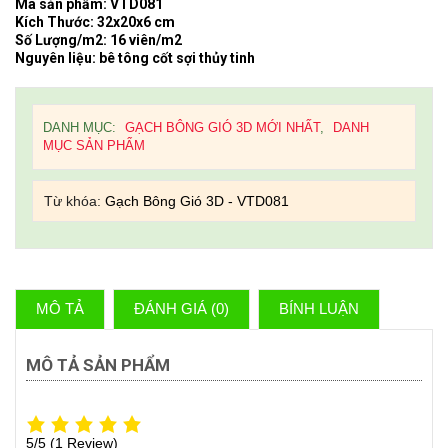
Mã sản phẩm: VTD081
Kích Thước: 32x20x6 cm
Số Lượng/m2: 16 viên/m2
Nguyên liệu: bê tông cốt sợi thủy tinh
DANH MỤC:
GẠCH BÔNG GIÓ 3D MỚI NHẤT
,
DANH
MỤC SẢN PHẨM
Từ khóa:
Gạch Bông Gió 3D - VTD081
MÔ TẢ
ĐÁNH GIÁ (0)
BÍNH LUẬN
MÔ TẢ SẢN PHẨM
5/5
(1 Review)