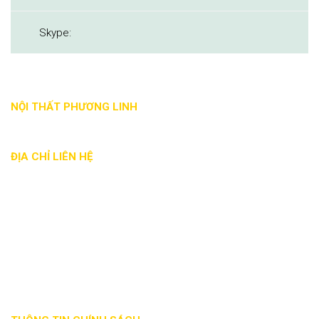
Skype:
NỘI THẤT PHƯƠNG LINH
ĐỊA CHỈ LIÊN HỆ
Địa chỉ: 88 Nguyễn Đức Trung, Thanh Khê, Đà Nẵng
Phone: - 0935 017 886
Email: noithatphuonglinh@gmail.com
Website: noithatphuonglinhdn.com
Mã số thuế: 0401863941